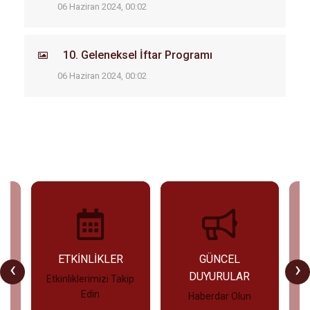
06 Haziran 2024, 00:02
10. Geleneksel İftar Programı
06 Haziran 2024, 00:02
U
ETKİNLİKLER
GÜNCEL
‹
›
DUYURULAR
Etkinliklerimizi Takip
Edin
Haberdar Olun