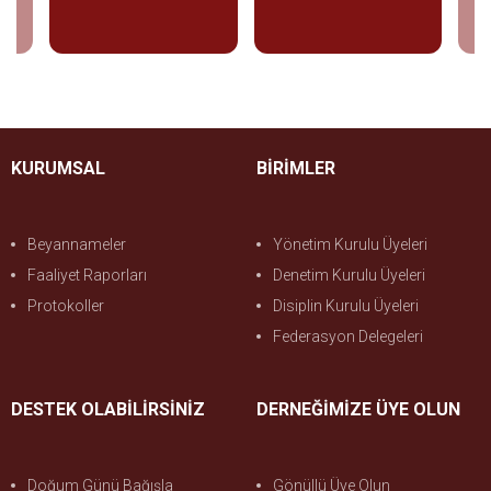
İncele
İncele
KURUMSAL
BİRİMLER
Beyannameler
Yönetim Kurulu Üyeleri
Faaliyet Raporları
Denetim Kurulu Üyeleri
Protokoller
Disiplin Kurulu Üyeleri
Federasyon Delegeleri
DESTEK OLABİLİRSİNİZ
DERNEĞİMİZE ÜYE OLUN
Doğum Günü Bağışla
Gönüllü Üye Olun