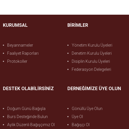
KURUMSAL
BİRİMLER
Beyannameler
Yönetim Kurulu Üyeleri
Faaliyet Raporları
Denetim Kurulu Üyeleri
Protokoller
Disiplin Kurulu Üyeleri
Federasyon Delegeleri
DESTEK OLABİLİRSİNİZ
DERNEĞİMİZE ÜYE OLUN
Doğum Günü Bağışla
Gönüllü Üye Olun
Burs Desteğinde Bulun
Üye Ol
Aylık Düzenli Bağışçımız Ol
Bağışçı Ol