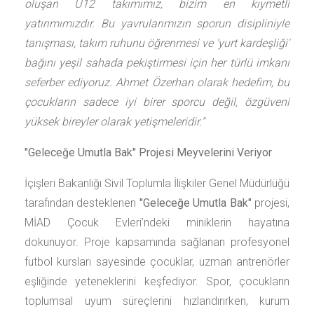
oluşan U12 takımımız, bizim en kıymetli
yatırımımızdır. Bu yavrularımızın sporun disipliniyle
tanışması, takım ruhunu öğrenmesi ve 'yurt kardeşliği'
bağını yeşil sahada pekiştirmesi için her türlü imkanı
seferber ediyoruz. Ahmet Özerhan olarak hedefim, bu
çocukların sadece iyi birer sporcu değil, özgüveni
yüksek bireyler olarak yetişmeleridir."
"Geleceğe Umutla Bak" Projesi Meyvelerini Veriyor
İçişleri Bakanlığı Sivil Toplumla İlişkiler Genel Müdürlüğü
tarafından desteklenen
"Geleceğe Umutla Bak"
projesi,
MİAD Çocuk Evleri’ndeki miniklerin hayatına
dokunuyor. Proje kapsamında sağlanan profesyonel
futbol kursları sayesinde çocuklar, uzman antrenörler
eşliğinde yeteneklerini keşfediyor. Spor, çocukların
toplumsal uyum süreçlerini hızlandırırken, kurum