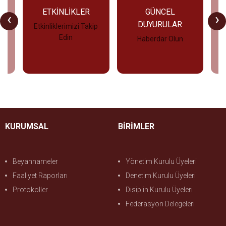
U
ETKİNLİKLER
GÜNCEL
‹
›
DUYURULAR
Etkinliklerimizi Takip
Edin
Haberdar Olun
İncele
İncele
KURUMSAL
BİRİMLER
Beyannameler
Yönetim Kurulu Üyeleri
Faaliyet Raporları
Denetim Kurulu Üyeleri
Protokoller
Disiplin Kurulu Üyeleri
Federasyon Delegeleri