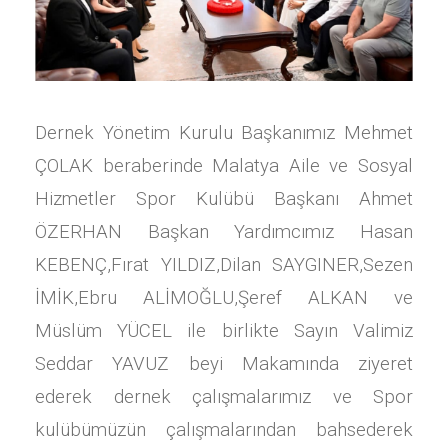
Dernek Yönetim Kurulu Başkanımız Mehmet
ÇOLAK beraberinde Malatya Aile ve Sosyal
Hizmetler Spor Kulübü Başkanı Ahmet
ÖZERHAN Başkan Yardımcımız Hasan
KEBENÇ,Fırat YILDIZ,Dilan SAYGINER,Sezen
İMİK,Ebru ALİMOĞLU,Şeref ALKAN ve
Müslüm YÜCEL ile birlikte Sayın Valimiz
Seddar YAVUZ beyi Makamında ziyeret
ederek dernek çalışmalarımız ve Spor
kulübümüzün çalışmalarından bahsederek