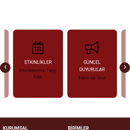
U
ETKİNLİKLER
GÜNCEL
‹
›
DUYURULAR
Etkinliklerimizi Takip
Edin
Haberdar Olun
İncele
İncele
KURUMSAL
BİRİMLER