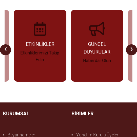
U
ETKİNLİKLER
GÜNCEL
‹
›
DUYURULAR
Etkinliklerimizi Takip
Edin
Haberdar Olun
İncele
İncele
KURUMSAL
BİRİMLER
Beyannameler
Yönetim Kurulu Üyeleri