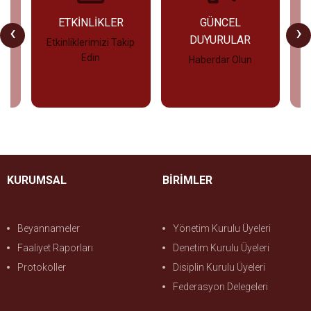
U
ETKİNLİKLER
GÜNCEL
‹
›
DUYURULAR
Etkinliklerimizi Takip
Edin
Haberdar Olun
İncele
İncele
KURUMSAL
BİRİMLER
Beyannameler
Yönetim Kurulu Üyeleri
Faaliyet Raporları
Denetim Kurulu Üyeleri
Protokoller
Disiplin Kurulu Üyeleri
Federasyon Delegeleri