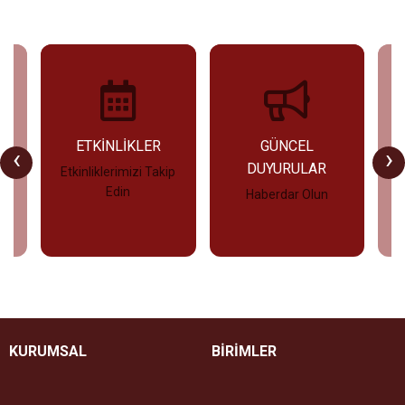
U
ETKİNLİKLER
GÜNCEL
‹
›
DUYURULAR
Etkinliklerimizi Takip
Edin
Haberdar Olun
İncele
İncele
KURUMSAL
BİRİMLER