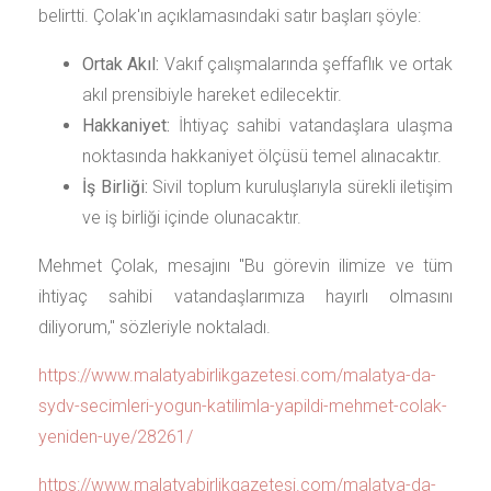
belirtti. Çolak'ın açıklamasındaki satır başları şöyle:
Ortak Akıl:
Vakıf çalışmalarında şeffaflık ve ortak
akıl prensibiyle hareket edilecektir.
Hakkaniyet:
İhtiyaç sahibi vatandaşlara ulaşma
noktasında hakkaniyet ölçüsü temel alınacaktır.
İş Birliği:
Sivil toplum kuruluşlarıyla sürekli iletişim
ve iş birliği içinde olunacaktır.
Mehmet Çolak, mesajını "Bu görevin ilimize ve tüm
ihtiyaç sahibi vatandaşlarımıza hayırlı olmasını
diliyorum," sözleriyle noktaladı.
https://www.malatyabirlikgazetesi.com/malatya-da-
sydv-secimleri-yogun-katilimla-yapildi-mehmet-colak-
yeniden-uye/28261/
https://www.malatyabirlikgazetesi.com/malatya-da-