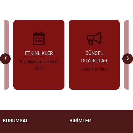
U
ETKİNLİKLER
GÜNCEL
‹
›
DUYURULAR
Etkinliklerimizi Takip
Edin
Haberdar Olun
İncele
İncele
KURUMSAL
BİRİMLER