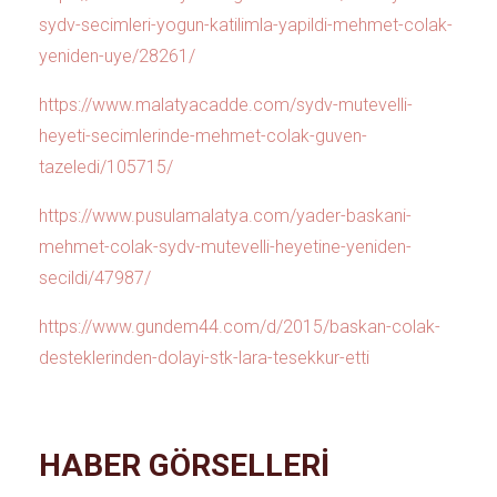
sydv-secimleri-yogun-katilimla-yapildi-mehmet-colak-
yeniden-uye/28261/
https://www.malatyacadde.com/sydv-mutevelli-
heyeti-secimlerinde-mehmet-colak-guven-
tazeledi/105715/
https://www.pusulamalatya.com/yader-baskani-
mehmet-colak-sydv-mutevelli-heyetine-yeniden-
secildi/47987/
https://www.gundem44.com/d/2015/baskan-colak-
desteklerinden-dolayi-stk-lara-tesekkur-etti
HABER GÖRSELLERİ