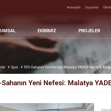
Anasayfa
Duyurular
Etkin
RUMSAL
EKİBİMİZ
PROJELER
rler
Spor
959-Sahanın Yeni Nefesi: Malatya YADER’den U16 Atağı
-Sahanın Yeni Nefesi: Malatya YAD
Mala