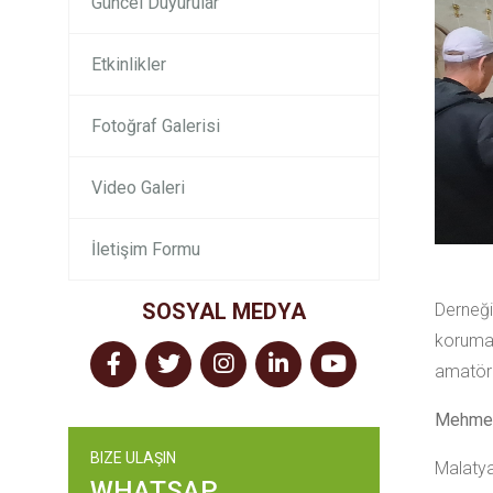
Güncel Duyurular
Etkinlikler
Fotoğraf Galerisi
Video Galeri
İletişim Formu
SOSYAL MEDYA
Derneğ
korumas
amatör l
Mehmet 
BIZE ULAŞIN
Malatya 
WHATSAP