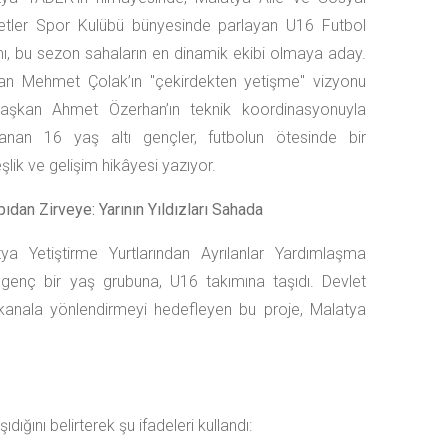
etler Spor Kulübü bünyesinde parlayan U16 Futbol
ı, bu sezon sahaların en dinamik ekibi olmaya aday.
an Mehmet Çolak’ın "çekirdekten yetişme" vizyonu
aşkan Ahmet Özerhan’ın teknik koordinasyonuyla
rlanan 16 yaş altı gençler, futbolun ötesinde bir
şlik ve gelişim hikâyesi yazıyor.
pıdan Zirveye: Yarının Yıldızları Sahada
ya Yetiştirme Yurtlarından Ayrılanlar Yardımlaşma
enç bir yaş grubuna, U16 takımına taşıdı. Devlet
u kanala yönlendirmeyi hedefleyen bu proje, Malatya
ığını belirterek şu ifadeleri kullandı: