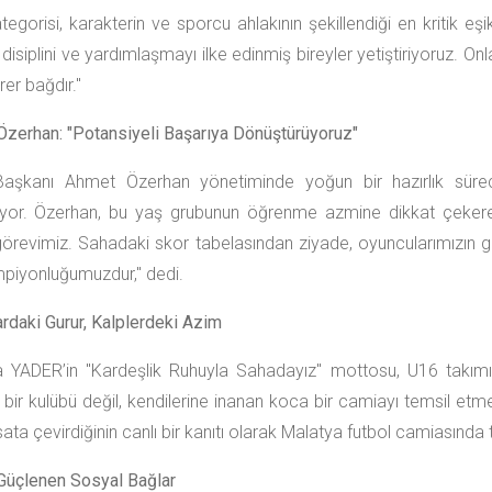
tegorisi, karakterin ve sporcu ahlakının şekillendiği en kritik e
 disiplini ve yardımlaşmayı ilke edinmiş bireyler yetiştiriyoruz. On
rer bağdır."
zerhan: "Potansiyeli Başarıya Dönüştürüyoruz"
Başkanı Ahmet Özerhan yönetiminde yoğun bir hazırlık sürec
yor. Özerhan, bu yaş grubunun öğrenme azmine dikkat çekerek;
örevimiz. Sahadaki skor tabelasından ziyade, oyuncularımızın göst
mpiyonluğumuzdur," dedi.
rdaki Gurur, Kalplerdeki Azim
 YADER’in "Kardeşlik Ruhuyla Sahadayız" mottosu, U16 takımın
bir kulübü değil, kendilerine inanan koca bir camiayı temsil etme
rsata çevirdiğinin canlı bir kanıtı olarak Malatya futbol camiasında 
Güçlenen Sosyal Bağlar