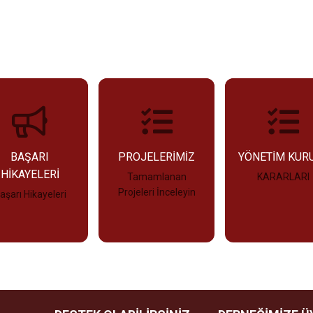
BAŞARI
PROJELERİMİZ
YÖNETİM KUR
HİKAYELERİ
Tamamlanan
KARARLARI
Projeleri İnceleyin
aşarı Hikayeleri
İncele
İncele
İncele