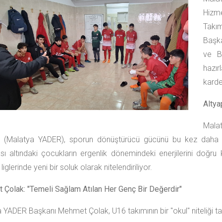
Hizm
Takım
Başk
ve B
hazı
karde
Altya
Malat
i (Malatya YADER), sporun dönüştürücü gücünü bu kez daha g
ı altındaki çocukların ergenlik dönemindeki enerjilerini doğr
iglerinde yeni bir soluk olarak nitelendiriliyor.
Çolak: "Temeli Sağlam Atılan Her Genç Bir Değerdir"
YADER Başkanı Mehmet Çolak, U16 takımının bir "okul" niteliği taşıd