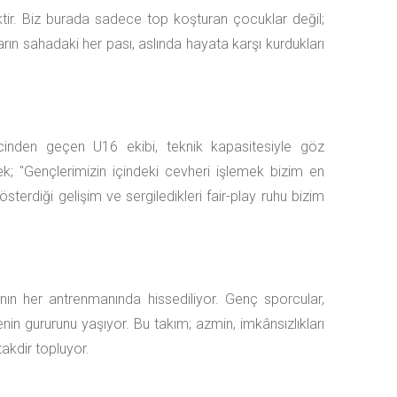
şiktir. Biz burada sadece top koşturan çocuklar değil;
ların sahadaki her pası, aslında hayata karşı kurdukları
inden geçen U16 ekibi, teknik kapasitesiyle göz
 "Gençlerimizin içindeki cevheri işlemek bizim en
erdiği gelişim ve sergiledikleri fair-play ruhu bizim
ın her antrenmanında hissediliyor. Genç sporcular,
nin gururunu yaşıyor. Bu takım; azmin, imkânsızlıkları
takdir topluyor.