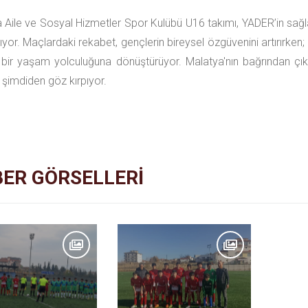
 Aile ve Sosyal Hizmetler Spor Kulübü U16 takımı, YADER’in sağ
nıyor. Maçlardaki rekabet, gençlerin bireysel özgüvenini artırırke
 bir yaşam yolculuğuna dönüştürüyor. Malatya'nın bağrından ç
e şimdiden göz kırpıyor.
ER GÖRSELLERİ