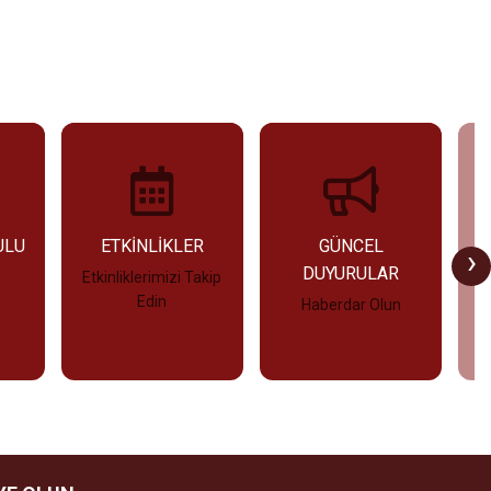
ULU
ETKİNLİKLER
GÜNCEL
›
DUYURULAR
Etkinliklerimizi Takip
Edin
Haberdar Olun
İncele
İncele