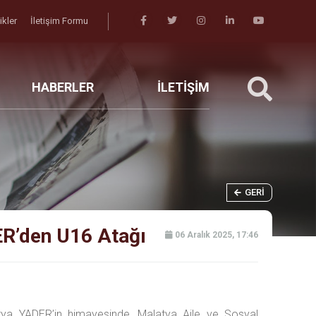
likler
İletişim Formu
HABERLER
İLETİŞİM
GERI
ER’den U16 Atağı
06 Aralık 2025, 17:46
tya YADER’in himayesinde, Malatya Aile ve Sosyal