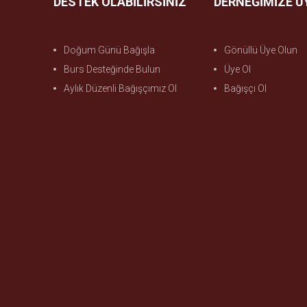
DESTEK OLABİLİRSİNİZ
DERNEĞİMİZE Ü
Doğum Günü Bağışla
Gönüllü Üye Olun
Burs Desteğinde Bulun
Üye Ol
Aylık Düzenli Bağışçımız Ol
Bağışçı Ol