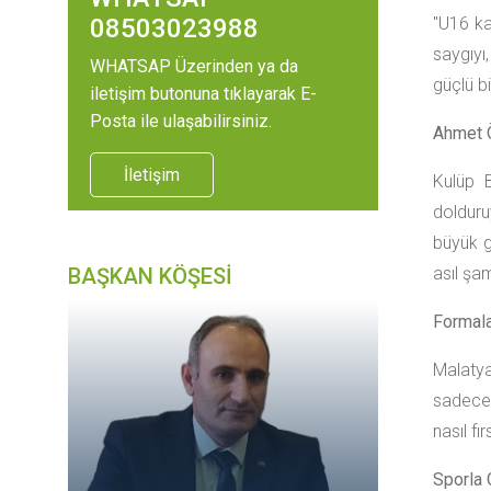
08503023988
"U16 ka
saygıyı,
WHATSAP Üzerinden ya da
güçlü bi
iletişim butonuna tıklayarak E-
Posta ile ulaşabilirsiniz.
Ahmet Ö
İletişim
Kulüp 
dolduru
büyük g
BAŞKAN KÖŞESİ
asıl şa
Formala
Malatya
sadece 
nasıl fı
Sporla 