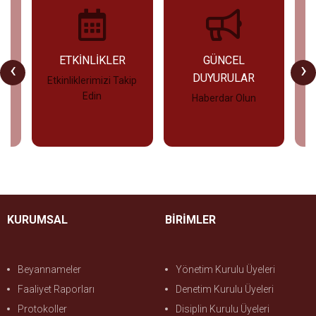
U
ETKİNLİKLER
GÜNCEL
‹
›
DUYURULAR
Etkinliklerimizi Takip
Edin
Haberdar Olun
İncele
İncele
KURUMSAL
BİRİMLER
Beyannameler
Yönetim Kurulu Üyeleri
Faaliyet Raporları
Denetim Kurulu Üyeleri
Protokoller
Disiplin Kurulu Üyeleri