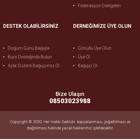
Federasyon Delegeleri
DESTEK OLABİLİRSİNİZ
DERNEĞİMİZE ÜYE OLUN
Doğum Günü Bağışla
Gönüllü Üye Olun
Burs Desteğinde Bulun
Üye Ol
Aylık Düzenli Bağışçımız Ol
Bağışçı Ol
Bize Ulaşın
08503023988
Copyright © 2020. Her Hakkı Saklıdır. kopyalanması, çoğaltılması ve
dağıtılması halinde yasal haklarımız işletilecektir.