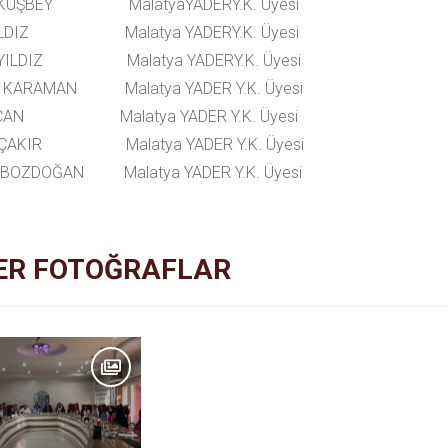
 KUŞBEY MalatyaYADERY.K. Üyesi
 YILDIZ Malatya YADERY.K. Üyesi
 YILDIZ Malatya YADERY.K. Üyesi
m KARAMAN Malatya YADER Y.K. Üyesi
e CAN Malatya YADER Y.K. Üyesi
z ÇAKIR Malatya YADER Y.K. Üyesi
 BOZDOĞAN Malatya YADER Y.K. Üyesi
ER FOTOĞRAFLAR