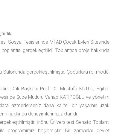
irdik.
eresi Sosyal Tesislerinde Mİ AD Çocuk Evleri Sitesinde
 toplantısı gerçekleştirildi. Toplantıda proje hakkında
ı Salonunda gerçekleştirilmiştir. Çocuklara rol model
lim Dalı Başkanı Prof. Dr. Mustafa KUTLU, Eğitim
diyesinde Şube Müdürü Vahap KATİPOĞLU ve yönetim
cuklara azmederseniz daha kaliteli bir yaşamın uzak
nemi hakkında deneyimlerimiz aktarıldı.
çekleştirilmiştir. İnönü Üniversitesi Senato Toplantı
e programımız başlamıştır. Bir zamanlar devlet