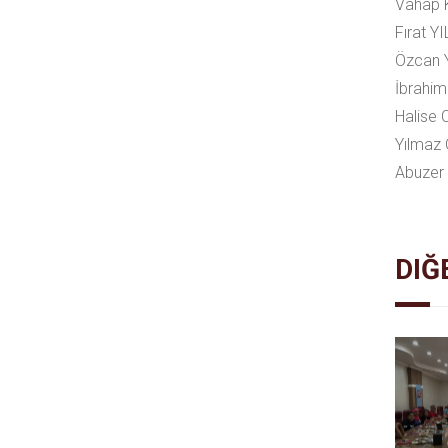
Vahap
Fırat
Özcan
İbrahi
Halis
Yılma
Abuzer
DIĞ