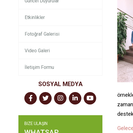
Güncel Duyurular
Etkinlikler
Fotoğraf Galerisi
Video Galeri
İletişim Formu
SOSYAL MEDYA
örnekl
zamanl
destek
BIZE ULAŞIN
Gelece
WHATSAP