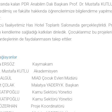
ında kalan PDR Anabilim Dalı Başkanı Prof. Dr. Mustafa KUTLU i
 edilmiş ve fakülte hakkında öğrencilerimize bilgilendirme yapıl
.
ü faaliyetimiz Has Hotel Toplantı Salonunda gerçekleştirildi. Pr
n kendilerine sağladığı katkıları dinledik. Çocuklarımız bu proje
rdeşlerinin de faydalanmasını talep ettiler.
ağlayanlar
aza ERSÖZ Kaymakam
Dr. Mustafa KUTLU Akademisyen
t ALGÜL MİAD Çocuk Evleri Müdürü
t ÇOLAK Malatya YADERY.K. Başkan
 KATİPOĞLU Kamu Sektörü Yönetici
 KATİPOĞLU Kamu Sektörü Yönetici
 ÖZERHAN Proje Koordinatörü