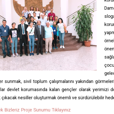
Damd
slog
koru
yapm
örne
öne
sağl
çocu
gele
er sunmak, sivil toplum çalışmalarını yakından görmele
ar devlet korumasında kalan gençler olarak yerimizi 
 çıkacak nesiller oluşturmak önemli ve sürdürülebilir hede
k Bizleriz Proje Sunumu Tıklayınız