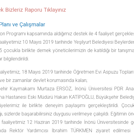
k Bizleriz Raporu Tıklayınız
Planı ve Çalışmalar
on Programı kapsamında aldığımız destek ile 4 faaliyet gerçekleşt
 faaliyetimiz 10 Mayıs 2019 tarihinde Yeşilyurt Belediyesi Beylerd
 çocukla birlikte dernek yöneticilerimizin de katıldığı bir tanışma
 bilgilendirildi.
faaliyetimiz, 18 Mayıs 2019 tarihinde Öğretmen Evi Aspuzu Toplant
ve bir zamanlar devlet korumasında kalan;
ehir Kaymakamı Murtaza ERSÖZ, İnönü Üniversitesi PDR Anabi
rma Hastanesi Eski Müdürü Hakan KATİPOĞLU, Büyükşehir Bele
üyelerimiz ile birlikte deneyim paylaşımı gerçekleştirildi. Ço
, sizlerde başarabilirsiniz duygusu verilmeye çalışıldı. Eğitimin ö
faaliyetimiz 12 Haziran 2019 tarihinde İnönü Üniversitesinde ger
nda Rektör Yardımcısı İbrahim TÜRKMEN ziyaret edilmesi il