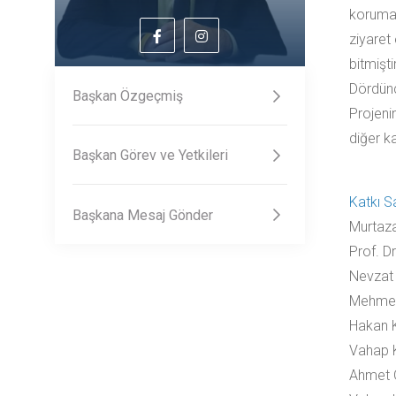
korumas
ziyaret
bitmiştir
Dördünc
Başkan Özgeçmiş
Projeni
diğer ka
Başkan Görev ve Yetkileri
Katkı S
Başkana Mesaj Gönder
Murt
Prof. 
Nevza
Mehme
Hakan
Vahap
Ahmet