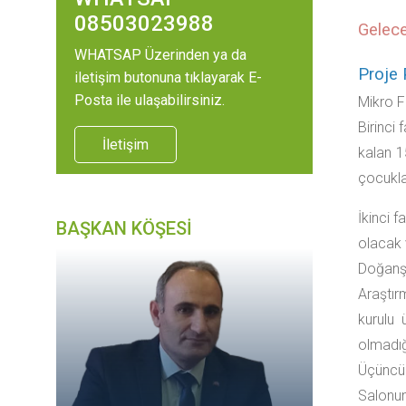
08503023988
Gelece
WHATSAP Üzerinden ya da
Proje 
iletişim butonuna tıklayarak E-
Posta ile ulaşabilirsiniz.
Mikro F
Birinci
İletişim
kalan 15
çocuklar
İkinci 
BAŞKAN KÖŞESİ
olacak 
Doğanş
Araştı
kurulu 
olmadığı
Üçüncü 
Salonu