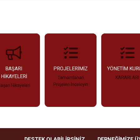
BAŞARI
PROJELERİMİZ
YÖNETİM KUR
HİKAYELERİ
Tamamlanan
KARARLARI
Projeleri İnceleyin
aşarı Hikayeleri
İncele
İncele
İncele
DESTEK OLABİLİRSİNİZ
DERNEĞİMİZE Ü