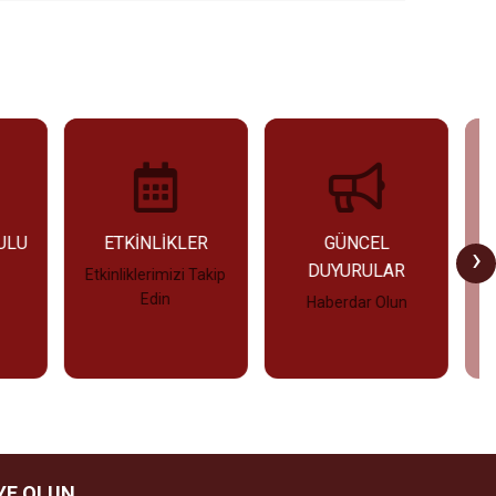
ULU
ETKİNLİKLER
GÜNCEL
›
DUYURULAR
Etkinliklerimizi Takip
Edin
Haberdar Olun
İncele
İncele
YE OLUN