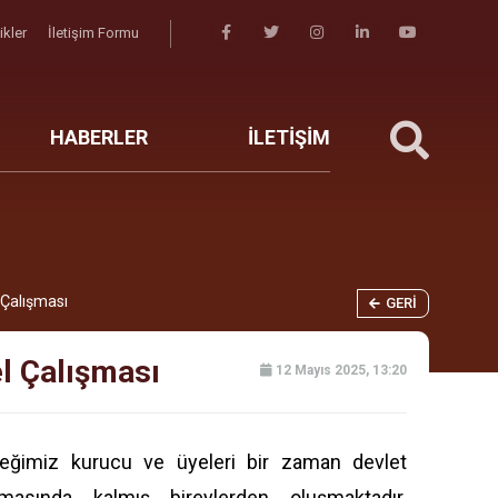
likler
İletişim Formu
HABERLER
İLETİŞİM
 Çalışması
GERI
l Çalışması
12 Mayıs 2025, 13:20
ğimiz kurucu ve üyeleri bir zaman devlet
masında kalmış bireylerden oluşmaktadır.