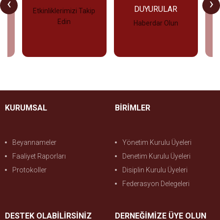
‹
›
DUYURULAR
Etkinliklerimizi Takip
Edin
Haberdar Olun
İncele
İncele
KURUMSAL
BİRİMLER
Beyannameler
Yönetim Kurulu Üyeleri
Faaliyet Raporları
Denetim Kurulu Üyeleri
Protokoller
Disiplin Kurulu Üyeleri
Federasyon Delegeleri
DESTEK OLABİLİRSİNİZ
DERNEĞİMİZE ÜYE OLUN