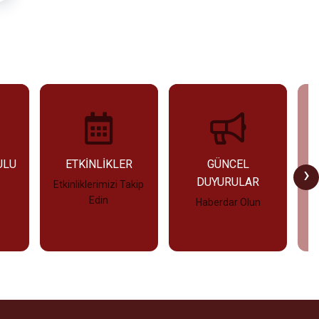
ULU
ETKİNLİKLER
GÜNCEL
›
DUYURULAR
Etkinliklerimizi Takip
Edin
Haberdar Olun
İncele
İncele