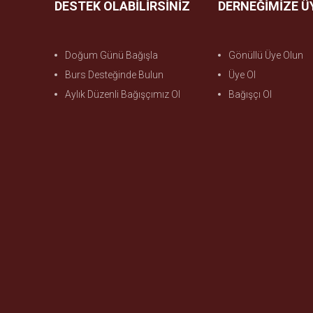
DESTEK OLABİLİRSİNİZ
DERNEĞİMİZE Ü
Doğum Günü Bağışla
Gönüllü Üye Olun
Burs Desteğinde Bulun
Üye Ol
Aylık Düzenli Bağışçımız Ol
Bağışçı Ol