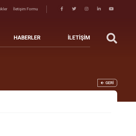
likler
İletişim Formu
HABERLER
İLETİŞİM
GERI