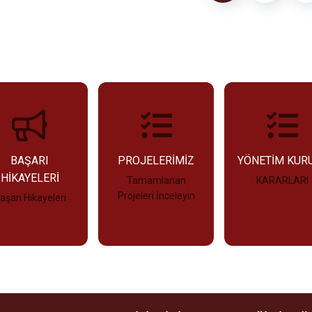
BAŞARI
PROJELERİMİZ
YÖNETİM KUR
HİKAYELERİ
Tamamlanan
KARARLARI
Projeleri İnceleyin
aşarı Hikayeleri
İncele
İncele
İncele