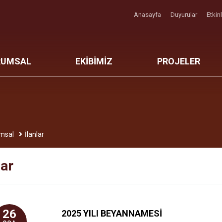
Anasayfa
Duyurular
Etkin
RUMSAL
EKİBİMİZ
PROJELER
msal
İlanlar
lar
26
2025 YILI BEYANNAMESİ