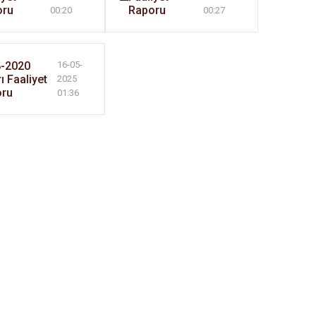
oru
Raporu
00:20
00:27
-2020
16-05-
rı Faaliyet
2025
oru
01:36