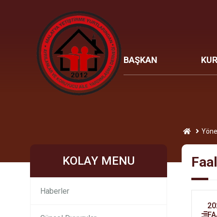
BAŞKAN
KU
Yöne
KOLAY MENU
Faal
Haberler
20
FA