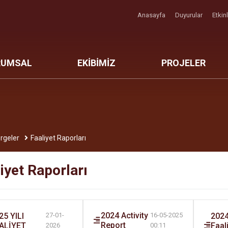
Anasayfa
Duyurular
Etkin
RUMSAL
EKİBİMİZ
PROJELER
rgeler
Faaliyet Raporları
iyet Raporları
2024 Activity
25 YILI
2024 
27-01-
16-05-2025
Report
ALİYET
Faal
2026
00:11