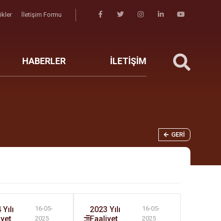
likler
İletişim Formu
HABERLER
İLETİŞİM
GERI
Yılı
2023 Yılı
16-05-
16-05-
iyet
Faaliyet
2025
2025