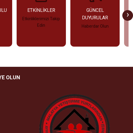
ULU
ETKİNLİKLER
GÜNCEL
›
DUYURULAR
Etkinliklerimizi Takip
Edin
Haberdar Olun
İncele
İncele
YE OLUN