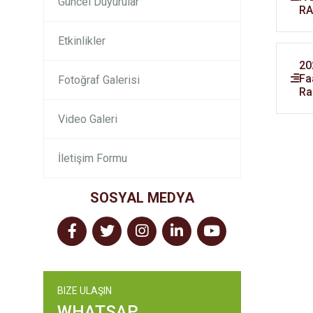
Güncel Duyurular
R
Etkinlikler
20
Fa
Fotoğraf Galerisi
Ra
Video Galeri
İletişim Formu
SOSYAL MEDYA
BIZE ULAŞIN
WHATSAP