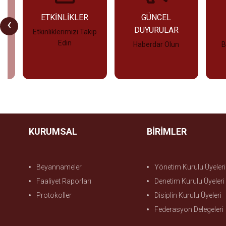
LU
ETKİNLİKLER
GÜNCEL
‹
DUYURULAR
Etkinliklerimizi Takip
Edin
Haberdar Olun
B
İncele
İncele
KURUMSAL
BİRİMLER
Beyannameler
Yönetim Kurulu Üyeleri
Faaliyet Raporları
Denetim Kurulu Üyeleri
Protokoller
Disiplin Kurulu Üyeleri
Federasyon Delegeleri