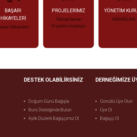
BAŞARI
PROJELERİMİZ
YÖNETİM KUR
HİKAYELERİ
Tamamlanan
KARARLARI
Projeleri İnceleyin
aşarı Hikayeleri
İncele
İncele
İncele
DESTEK OLABİLİRSİNİZ
DERNEĞİMİZE Ü
Doğum Günü Bağışla
Gönüllü Üye Olun
Burs Desteğinde Bulun
Üye Ol
Aylık Düzenli Bağışçımız Ol
Bağışçı Ol