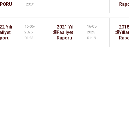
APORU
Rap
23:31
22 Yılı
2021 Yılı
2018
16-05-
16-05-
aliyet
Faaliyet
Yılla
2025
2025
poru
Raporu
Rap
01:23
01:19