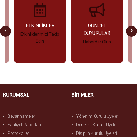
U
ETKİNLİKLER
GÜNCEL
‹
›
DUYURULAR
Etkinliklerimizi Takip
Edin
Haberdar Olun
İncele
İncele
KURUMSAL
BİRİMLER
Beyannameler
Yönetim Kurulu Üyeleri
Faaliyet Raporları
Denetim Kurulu Üyeleri
Protokoller
Disiplin Kurulu Üyeleri